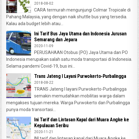
2018-08-02
CARA termurah mengunjungi Colmar Tropicale di
Pahang Malaysia, yang dengan naik shuttle bus yang tersedia.
Kalau ada budget lebih atau...
Ini Tarif Bus Jaya Utama dan Indonesia Jurusan
Semarang dan Jepara
2020-11-09
PERUSAHAAN Otobus (PO) Jaya Utama dan PO
Indonesia merupakan salah satu moda transportasi di Indonesia.
Selama pandemi Covid-19, bus ini...
Trans Jateng I Layani Purwokerto-Purbalingga
2018-08-22
TRANS Jateng I layani Purwokerto-Purbalingga
semakin memudahkan mobilitas warga dalam
mengakses tujuan mereka. Warga Purwokerto dan Purbalingga
punya moda transortasi...
Ini Tarif dan Lintasan Kapal dari Muara Angke ke
Kepulauan Seribu
2020-11-21
INI tarif dan lintasan kapal dari Muara Angke ke