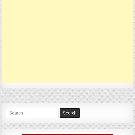
Search
for: