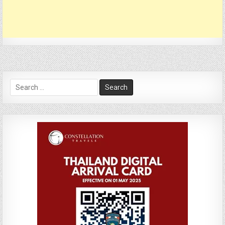
Search
for: