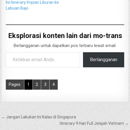
Ini Itinerary Impian Liburan ke
Labuan Bajo
Eksplorasi konten lain dari mo-trans
Berlangganan untuk dapatkan pos terbaru lewat email.
Ketikkan email Anda...
Berlangganan
Pages:
1
2
3
4
Navigasi
← Jangan Lakukan Ini Kalau di Singapura
pos
Itinerary 9 Hari Full Jelajah Vietnam →