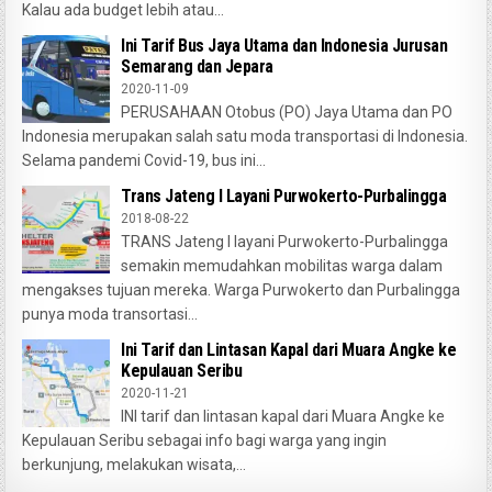
Kalau ada budget lebih atau...
Ini Tarif Bus Jaya Utama dan Indonesia Jurusan
Semarang dan Jepara
2020-11-09
PERUSAHAAN Otobus (PO) Jaya Utama dan PO
Indonesia merupakan salah satu moda transportasi di Indonesia.
Selama pandemi Covid-19, bus ini...
Trans Jateng I Layani Purwokerto-Purbalingga
2018-08-22
TRANS Jateng I layani Purwokerto-Purbalingga
semakin memudahkan mobilitas warga dalam
mengakses tujuan mereka. Warga Purwokerto dan Purbalingga
punya moda transortasi...
Ini Tarif dan Lintasan Kapal dari Muara Angke ke
Kepulauan Seribu
2020-11-21
INI tarif dan lintasan kapal dari Muara Angke ke
Kepulauan Seribu sebagai info bagi warga yang ingin
berkunjung, melakukan wisata,...