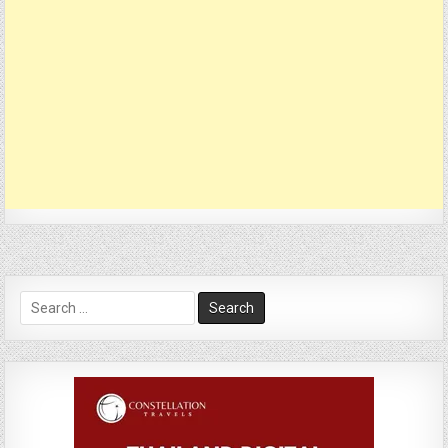
Search
for: