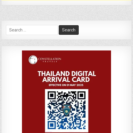
Search
for: