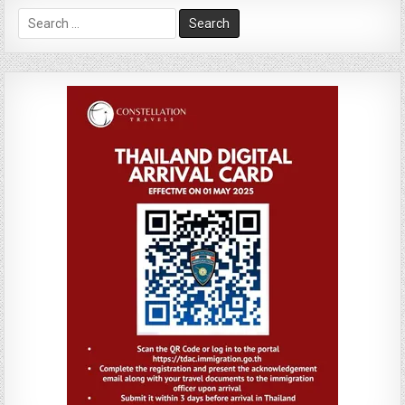
Search
for: