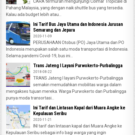
CARA termurah mengunjungi Colmar Tropicale di
Pahang Malaysia, yang dengan naik shuttle bus yang tersedia.
Kalau ada budget lebih atau...
Ini Tarif Bus Jaya Utama dan Indonesia Jurusan
Semarang dan Jepara
2020-11-09
PERUSAHAAN Otobus (PO) Jaya Utama dan PO
Indonesia merupakan salah satu moda transportasi di Indonesia.
Selama pandemi Covid-19, bus ini...
Trans Jateng I Layani Purwokerto-Purbalingga
2018-08-22
TRANS Jateng I layani Purwokerto-Purbalingga
semakin memudahkan mobilitas warga dalam
mengakses tujuan mereka. Warga Purwokerto dan Purbalingga
punya moda transortasi...
Ini Tarif dan Lintasan Kapal dari Muara Angke ke
Kepulauan Seribu
2020-11-21
INI tarif dan lintasan kapal dari Muara Angke ke
Kepulauan Seribu sebagai info bagi warga yang ingin