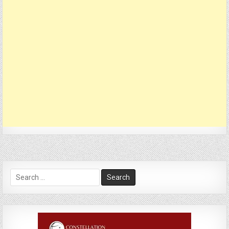
Search
for: