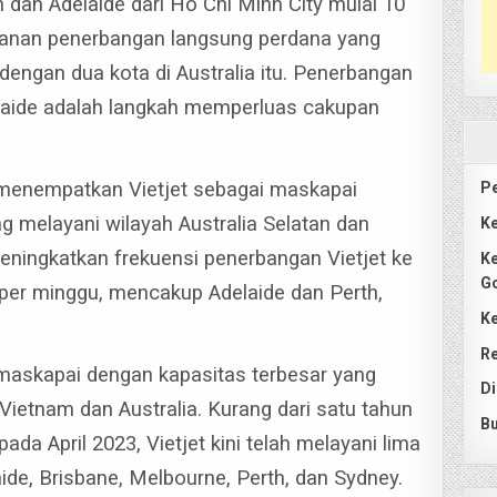
 dan Adelaide dari Ho Chi Minh City mulai 10
yanan penerbangan langsung perdana yang
ngan dua kota di Australia itu.
Penerbangan
elaide adalah langkah memperluas cakupan
i menempatkan Vietjet sebagai maskapai
Pe
 melayani wilayah Australia Selatan dan
Ke
meningkatkan frekuensi penerbangan Vietjet ke
Ke
G
 per minggu, mencakup Adelaide dan Perth,
Ke
Re
 maskapai dengan kapasitas terbesar yang
Di
Vietnam dan Australia.
Kurang dari satu tahun
Bu
da April 2023, Vietjet kini telah melayani lima
aide, Brisbane, Melbourne, Perth, dan Sydney.