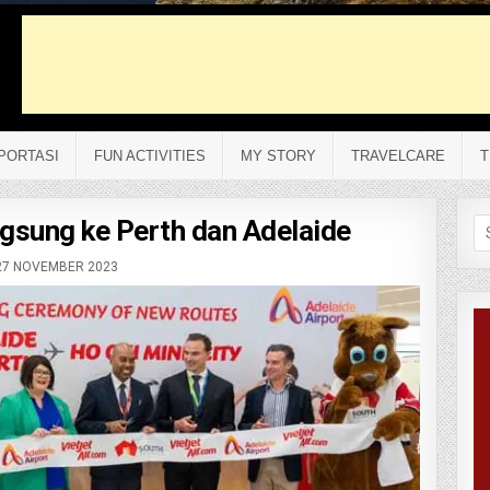
PORTASI
FUN ACTIVITIES
MY STORY
TRAVELCARE
T
ngsung ke Perth dan Adelaide
Se
fo
7 NOVEMBER 2023