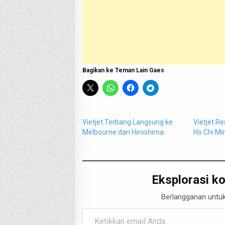
Bagikan ke Teman Lain Gaes
Vietjet Terbang Langsung ke
Vietjet R
Melbourne dan Hiroshima
Ho Chi Mi
Eksplorasi ko
Berlangganan untuk
Ketikkan email Anda...