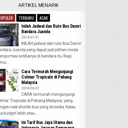
ARTIKEL MENARIK
POPULER
TERBARU
ACAK
Inilah Jadwal dan Rute Bus Damri
Bandara Juanda
2018-07-31
INILAH jadwal dan rute Bus Damri
ndara Juanda yang dapat jadi pilihan moda
ansportasi setibanya di bandara itu. Bagi
mu...
Cara Termurah Mengunjungi
Colmar Tropicale di Pahang
Malaysia
2018-08-02
CARA termurah mengunjungi
lmar Tropicale di Pahang Malaysia, yang
ngan naik shuttle bus yang tersedia. Kalau
a budget lebih atau...
Ini Tarif Bus Jaya Utama dan
Indonesia Jurusan Semarang