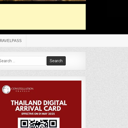
RAVELPASS
arch
r: