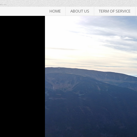
...
...
HOME
ABOUT US
TERM OF SERVICE