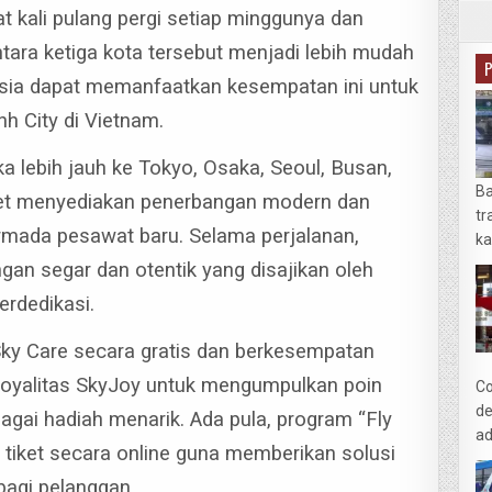
t kali pulang pergi setiap minggunya dan
ara ketiga kota tersebut menjadi lebih mudah
sia dapat memanfaatkan kesempatan ini untuk
h City di Vietnam.
a lebih jauh ke Tokyo, Osaka, Seoul, Busan,
Ba
jet menyediakan penerbangan modern dan
tr
mada pesawat baru. Selama perjalanan,
ka
an segar dan otentik yang disajikan oleh
erdedikasi.
Sky Care secara gratis dan berkesempatan
loyalitas SkyJoy untuk mengumpulkan poin
Co
de
bagai hadiah menarik.
Ada pula, program “Fly
ad
tiket secara online guna memberikan solusi
bagi pelanggan.