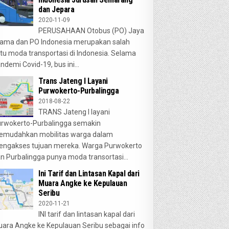
dan Jepara
2020-11-09
PERUSAHAAN Otobus (PO) Jaya
ama dan PO Indonesia merupakan salah
tu moda transportasi di Indonesia. Selama
ndemi Covid-19, bus ini...
Trans Jateng I Layani
Purwokerto-Purbalingga
2018-08-22
TRANS Jateng I layani
rwokerto-Purbalingga semakin
emudahkan mobilitas warga dalam
ngakses tujuan mereka. Warga Purwokerto
n Purbalingga punya moda transortasi...
Ini Tarif dan Lintasan Kapal dari
Muara Angke ke Kepulauan
Seribu
2020-11-21
INI tarif dan lintasan kapal dari
ara Angke ke Kepulauan Seribu sebagai info