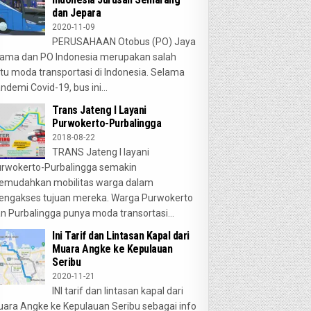
dan Jepara
2020-11-09
PERUSAHAAN Otobus (PO) Jaya
ama dan PO Indonesia merupakan salah
tu moda transportasi di Indonesia. Selama
ndemi Covid-19, bus ini...
Trans Jateng I Layani
Purwokerto-Purbalingga
2018-08-22
TRANS Jateng I layani
rwokerto-Purbalingga semakin
emudahkan mobilitas warga dalam
ngakses tujuan mereka. Warga Purwokerto
n Purbalingga punya moda transortasi...
Ini Tarif dan Lintasan Kapal dari
Muara Angke ke Kepulauan
Seribu
2020-11-21
INI tarif dan lintasan kapal dari
ara Angke ke Kepulauan Seribu sebagai info