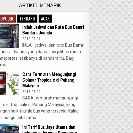
ARTIKEL MENARIK
POPULER
TERBARU
ACAK
Inilah Jadwal dan Rute Bus Damri
Bandara Juanda
2018-07-31
INILAH jadwal dan rute Bus Damri
ndara Juanda yang dapat jadi pilihan moda
ansportasi setibanya di bandara itu. Bagi
mu...
Cara Termurah Mengunjungi
Colmar Tropicale di Pahang
Malaysia
2018-08-02
CARA termurah mengunjungi
lmar Tropicale di Pahang Malaysia, yang
ngan naik shuttle bus yang tersedia. Kalau
a budget lebih atau...
Ini Tarif Bus Jaya Utama dan
Indonesia Jurusan Semarang