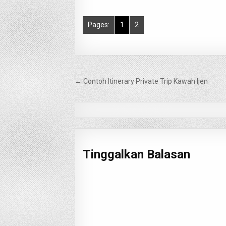
Pages:
1
2
Navigasi
← Contoh Itinerary Private Trip Kawah Ijen
pos
Tinggalkan Balasan