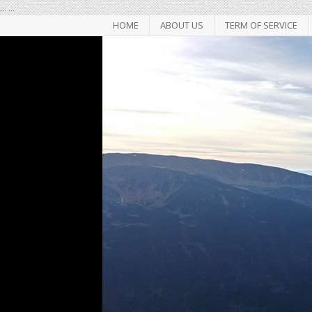
...
...
HOME
ABOUT US
TERM OF SERVICE