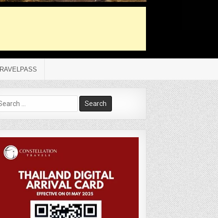
RAVELPASS
arch
r: