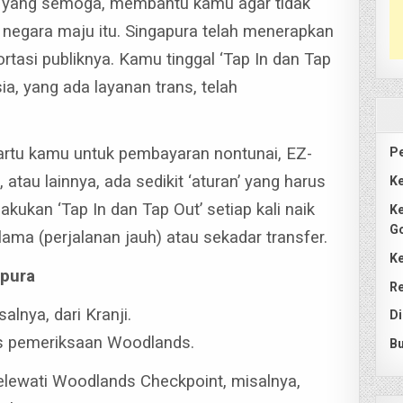
a, yang semoga, membantu kamu agar tidak
i negara maju itu.
Singapura telah menerapkan
tasi publiknya. Kamu tinggal ‘Tap In dan Tap
ia, yang ada layanan trans, telah
 kartu kamu untuk pembayaran nontunai, EZ-
Pe
 atau lainnya, ada sedikit ‘aturan’ yang harus
Ke
kukan ‘Tap In dan Tap Out’ setiap kali naik
Ke
G
 lama (perjalanan jauh) atau sekadar transfer.
Ke
apura
Re
alnya, dari Kranji.
Di
pos pemeriksaan Woodlands.
Bu
lewati Woodlands Checkpoint, misalnya,