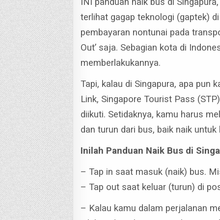
INI panduan naik bus di Singapur
terlihat gagap teknologi (gaptek) d
pembayaran nontunai pada transpor
Out’ saja. Sebagian kota di Indones
memberlakukannya.
Tapi, kalau di Singapura, apa pun
Link, Singapore Tourist Pass (STP),
diikuti.
Setidaknya, kamu harus mela
dan turun dari bus, baik naik untuk
Inilah Panduan Naik Bus di Sing
– Tap in saat masuk (naik) bus. Mis
– Tap out saat keluar (turun) di 
– Kalau kamu dalam perjalanan me