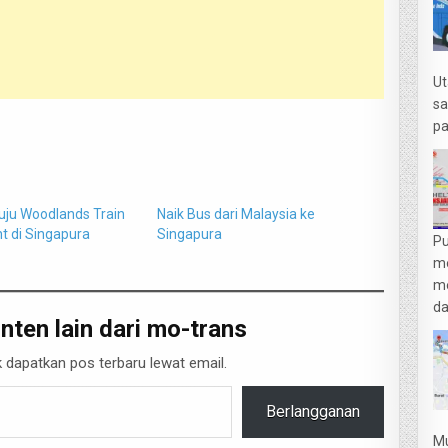
Ut
sa
pa
ju Woodlands Train
Naik Bus dari Malaysia ke
t di Singapura
Singapura
Pu
m
me
da
nten lain dari mo-trans
 dapatkan pos terbaru lewat email.
Berlangganan
Mu