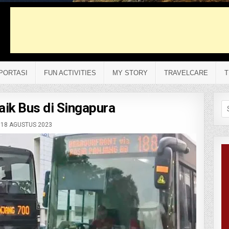
PORTASI
FUN ACTIVITIES
MY STORY
TRAVELCARE
T
ik Bus di Singapura
Se
fo
18 AGUSTUS 2023