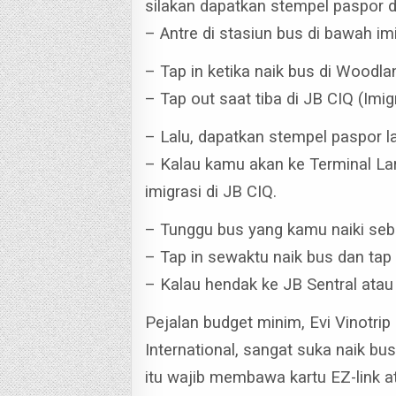
silakan dapatkan stempel paspor d
– Antre di stasiun bus di bawah imi
– Tap in ketika naik bus di Woodl
– Tap out saat tiba di JB CIQ (Imi
– Lalu, dapatkan stempel paspor la
– Kalau kamu akan ke Terminal Lark
imigrasi di JB CIQ.
– Tunggu bus yang kamu naiki seb
– Tap in sewaktu naik bus dan tap o
– Kalau hendak ke JB Sentral atau C
Pejalan budget minim, Evi Vinotri
International, sangat suka naik bu
itu wajib membawa kartu EZ-link at