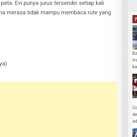
 peta.
Evi punya jurus tersendiri setiap kali
arena merasa tidak mampu membaca rute yang
Ba
tr
ya)
ka
Co
de
ad