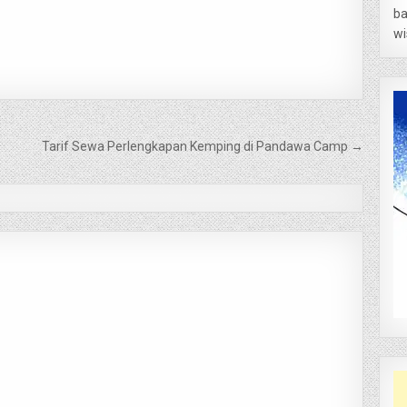
ba
wi
Tarif Sewa Perlengkapan Kemping di Pandawa Camp →