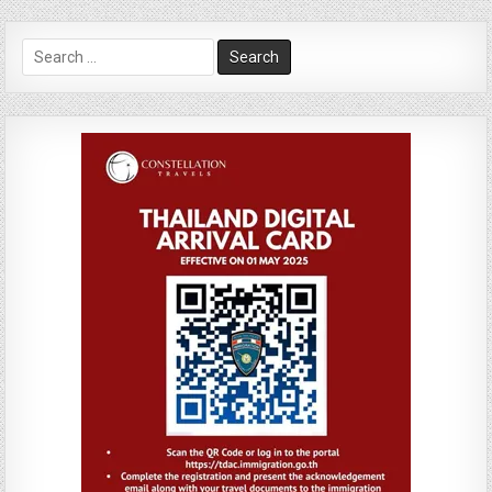
Search
for: