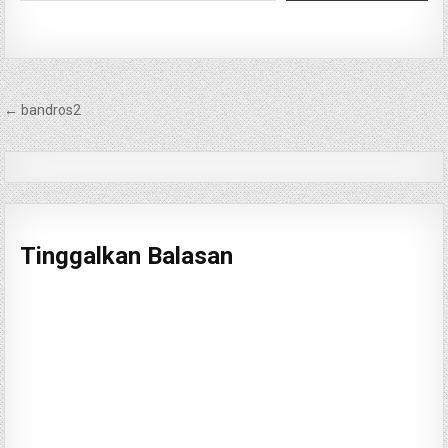
Navigasi
← bandros2
pos
Tinggalkan Balasan