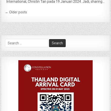
International, Christin Tan pada 19 Januari 2024. Jadi, sharing…
Navigasi
← Older posts
pos
Search
for: