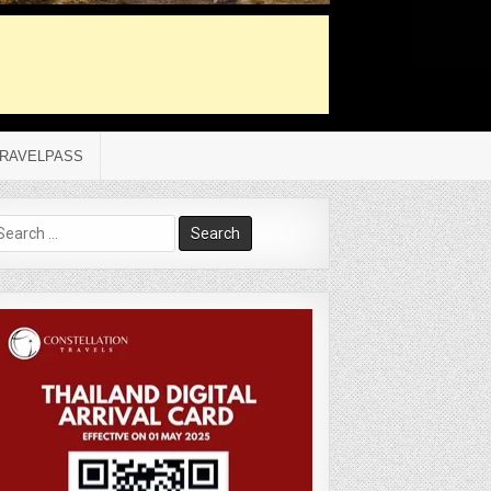
RAVELPASS
arch
r: