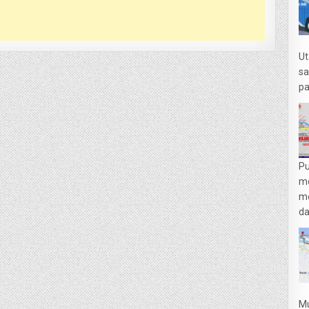
Ut
sa
pa
Pu
m
me
da
Mu