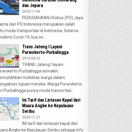
dan Jepara
2020-11-09
PERUSAHAAN Otobus (PO) Jaya
ama dan PO Indonesia merupakan salah
tu moda transportasi di Indonesia. Selama
ndemi Covid-19, bus ini...
Trans Jateng I Layani
Purwokerto-Purbalingga
2018-08-22
TRANS Jateng I layani
rwokerto-Purbalingga semakin
emudahkan mobilitas warga dalam
ngakses tujuan mereka. Warga Purwokerto
n Purbalingga punya moda transortasi...
Ini Tarif dan Lintasan Kapal dari
Muara Angke ke Kepulauan
Seribu
2020-11-21
INI tarif dan lintasan kapal dari
ara Angke ke Kepulauan Seribu sebagai info