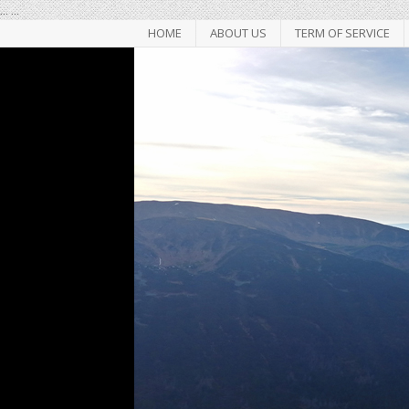
...
...
HOME
ABOUT US
TERM OF SERVICE