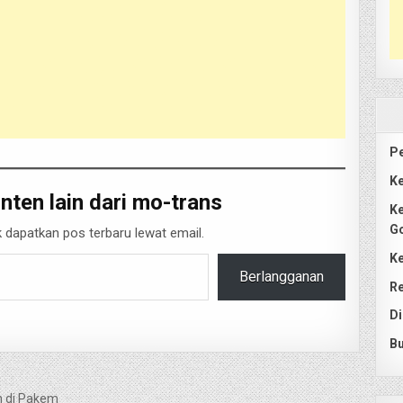
Pe
Ke
nten lain dari mo-trans
Ke
G
 dapatkan pos terbaru lewat email.
Ke
Berlangganan
Re
Di
Bu
n di Pakem