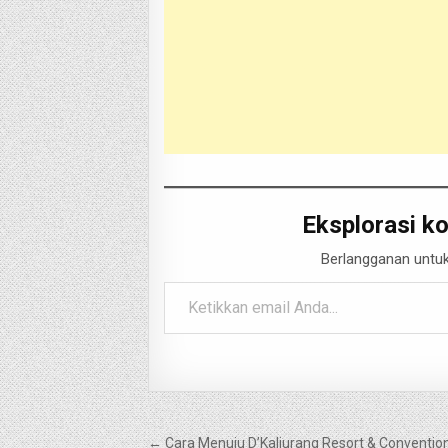
Eksplorasi ko
Berlangganan untuk
Ketikkan email Anda...
Navigasi
← Cara Menuju D’Kaliurang Resort & Conventio