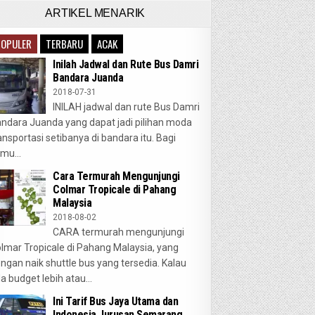
ARTIKEL MENARIK
POPULER
TERBARU
ACAK
Inilah Jadwal dan Rute Bus Damri
Bandara Juanda
2018-07-31
INILAH jadwal dan rute Bus Damri
ndara Juanda yang dapat jadi pilihan moda
ansportasi setibanya di bandara itu. Bagi
mu...
Cara Termurah Mengunjungi
Colmar Tropicale di Pahang
Malaysia
2018-08-02
CARA termurah mengunjungi
lmar Tropicale di Pahang Malaysia, yang
ngan naik shuttle bus yang tersedia. Kalau
a budget lebih atau...
Ini Tarif Bus Jaya Utama dan
Indonesia Jurusan Semarang