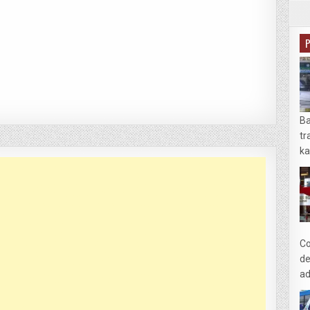
Ba
tr
ka
Co
de
ad