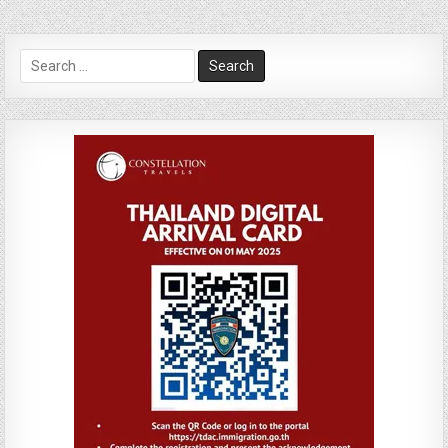
Search
for: