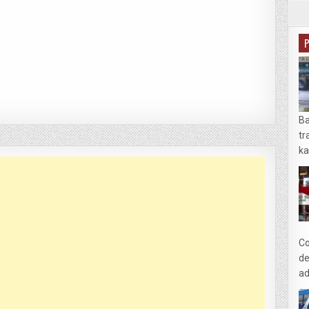
Ba
tr
ka
Co
de
ad