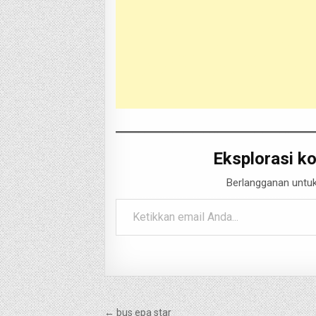
Eksplorasi ko
Berlangganan untuk
Ketikkan email Anda...
Navigasi
← bus epa star