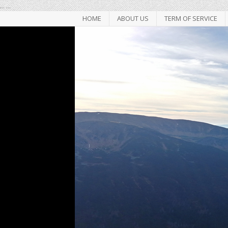
...
...
HOME
ABOUT US
TERM OF SERVICE