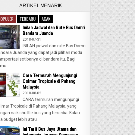
ARTIKEL MENARIK
POPULER
TERBARU
ACAK
Inilah Jadwal dan Rute Bus Damri
Bandara Juanda
2018-07-31
INILAH jadwal dan rute Bus Damri
ndara Juanda yang dapat jadi pilihan moda
ansportasi setibanya di bandara itu. Bagi
mu...
Cara Termurah Mengunjungi
Colmar Tropicale di Pahang
Malaysia
2018-08-02
CARA termurah mengunjungi
lmar Tropicale di Pahang Malaysia, yang
ngan naik shuttle bus yang tersedia. Kalau
a budget lebih atau...
Ini Tarif Bus Jaya Utama dan
Indonesia Jurusan Semarang