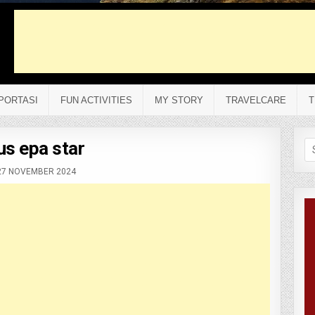
PORTASI
FUN ACTIVITIES
MY STORY
TRAVELCARE
T
us epa star
Se
fo
7 NOVEMBER 2024