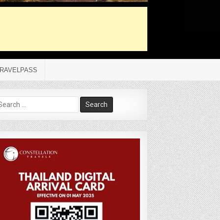
RAVELPASS
arch
r: