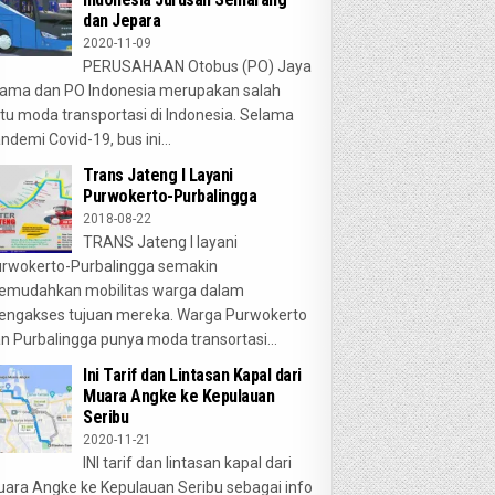
dan Jepara
2020-11-09
PERUSAHAAN Otobus (PO) Jaya
ama dan PO Indonesia merupakan salah
tu moda transportasi di Indonesia. Selama
ndemi Covid-19, bus ini...
Trans Jateng I Layani
Purwokerto-Purbalingga
2018-08-22
TRANS Jateng I layani
rwokerto-Purbalingga semakin
emudahkan mobilitas warga dalam
ngakses tujuan mereka. Warga Purwokerto
n Purbalingga punya moda transortasi...
Ini Tarif dan Lintasan Kapal dari
Muara Angke ke Kepulauan
Seribu
2020-11-21
INI tarif dan lintasan kapal dari
ara Angke ke Kepulauan Seribu sebagai info