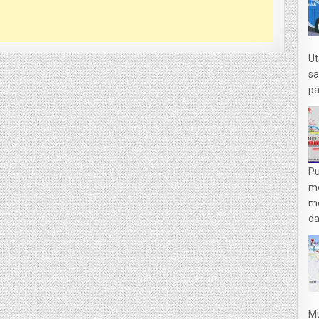
Ut
sa
pa
Pu
m
me
da
Mu