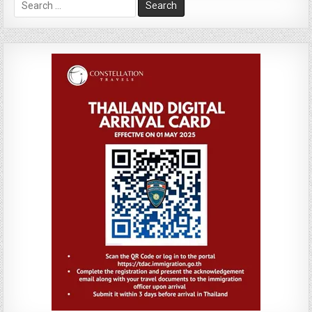
Search
for: