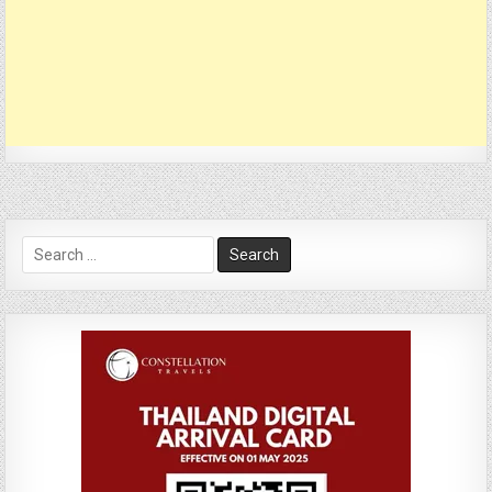
Search
for: