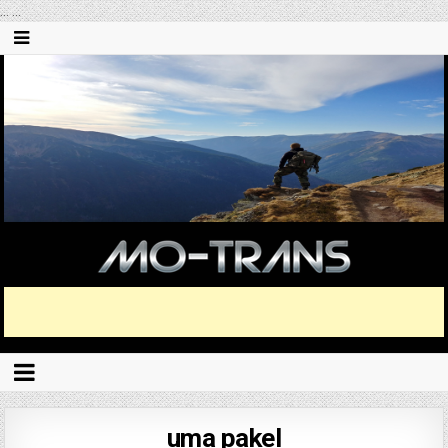
...
...
uma pakel