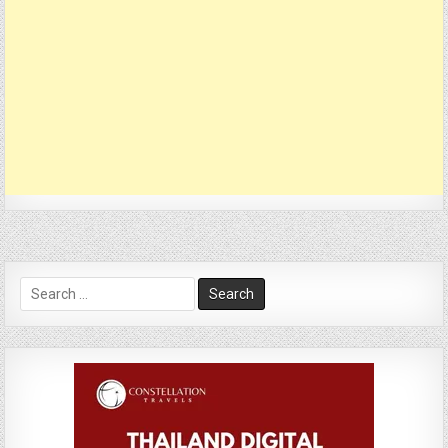
Search
for: