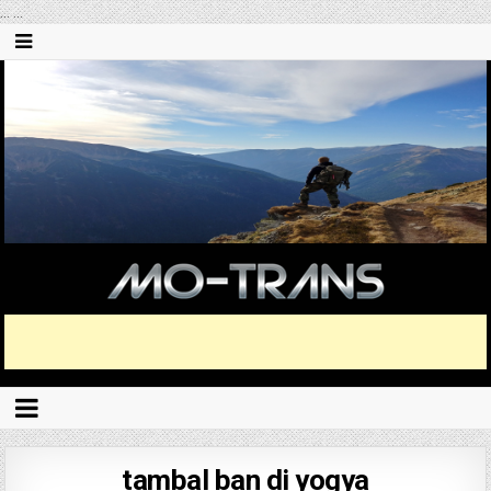
...
...
tambal ban di yogya