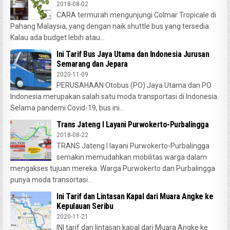
2018-08-02
CARA termurah mengunjungi Colmar Tropicale di
Pahang Malaysia, yang dengan naik shuttle bus yang tersedia.
Kalau ada budget lebih atau...
Ini Tarif Bus Jaya Utama dan Indonesia Jurusan
Semarang dan Jepara
2020-11-09
PERUSAHAAN Otobus (PO) Jaya Utama dan PO
Indonesia merupakan salah satu moda transportasi di Indonesia.
Selama pandemi Covid-19, bus ini...
Trans Jateng I Layani Purwokerto-Purbalingga
2018-08-22
TRANS Jateng I layani Purwokerto-Purbalingga
semakin memudahkan mobilitas warga dalam
mengakses tujuan mereka. Warga Purwokerto dan Purbalingga
punya moda transortasi...
Ini Tarif dan Lintasan Kapal dari Muara Angke ke
Kepulauan Seribu
2020-11-21
INI tarif dan lintasan kapal dari Muara Angke ke