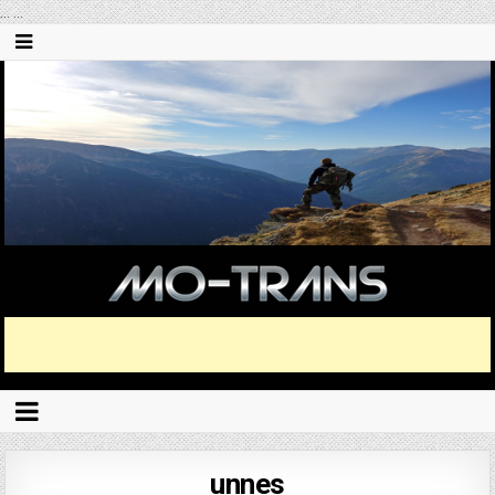
...
...
unnes