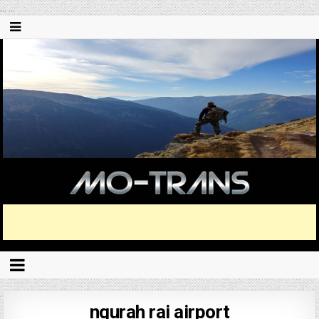
...
...
ngurah rai airport