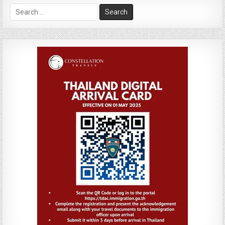
Search
for: