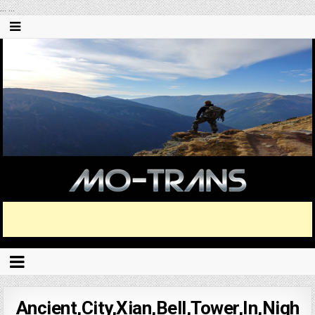
...
...
Ancient,City,Xian,Bell,Tower,In,Nigh