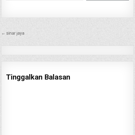
Navigasi
← sinar jaya
pos
Tinggalkan Balasan