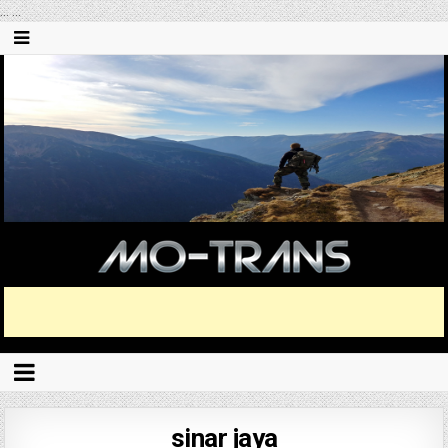
...
...
sinar jaya