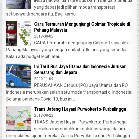
INILAH jadwal dan rute Bus Damri Bandara Juanda
yang dapat jadi pilihan moda transportasi
setibanya di bandara itu. Bagi kamu...
Cara Termurah Mengunjungi Colmar Tropicale di
Pahang Malaysia
2018-08-02
CARA termurah mengunjungi Colmar Tropicale di
Pahang Malaysia, yang dengan naik shuttle bus yang tersedia.
Kalau ada budget lebih atau...
Ini Tarif Bus Jaya Utama dan Indonesia Jurusan
Semarang dan Jepara
2020-11-09
PERUSAHAAN Otobus (PO) Jaya Utama dan PO
Indonesia merupakan salah satu moda transportasi di Indonesia.
Selama pandemi Covid-19, bus ini...
Trans Jateng I Layani Purwokerto-Purbalingga
2018-08-22
TRANS Jateng I layani Purwokerto-Purbalingga
semakin memudahkan mobilitas warga dalam
mengakses tujuan mereka. Warga Purwokerto dan Purbalingga