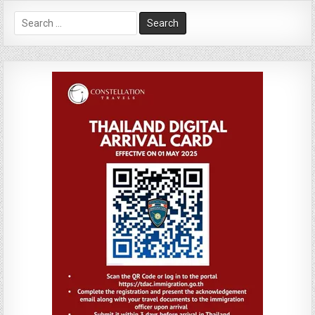
Search
for: