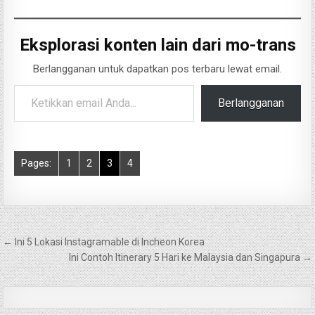
Eksplorasi konten lain dari mo-trans
Berlangganan untuk dapatkan pos terbaru lewat email.
Ketikkan email Anda...
Berlangganan
Pages:
1
2
3
4
Navigasi
← Ini 5 Lokasi Instagramable di Incheon Korea
pos
Ini Contoh Itinerary 5 Hari ke Malaysia dan Singapura →