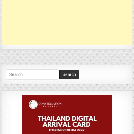
Search
for: