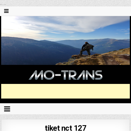
...
...
tiket nct 127