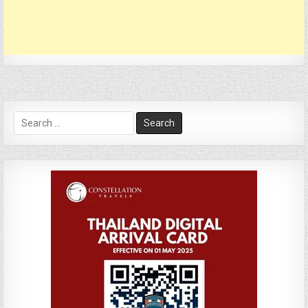
Search
for: