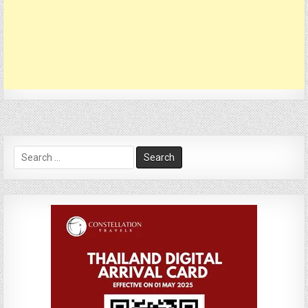
Search
for: