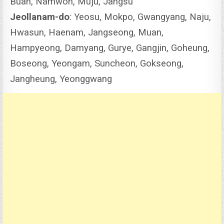
Buan, Namwon, Muju, Jangsu
Jeollanam-do
: Yeosu, Mokpo, Gwangyang, Naju,
Hwasun, Haenam, Jangseong, Muan,
Hampyeong, Damyang, Gurye, Gangjin, Goheung,
Boseong, Yeongam, Suncheon, Gokseong,
Jangheung, Yeonggwang