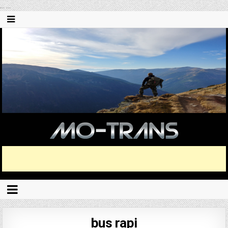
...
...
bus rapi