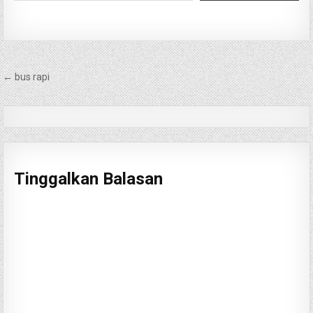
Navigasi
← bus rapi
pos
Tinggalkan Balasan