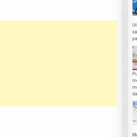
Ut
sa
pa
Pu
m
me
da
Mu