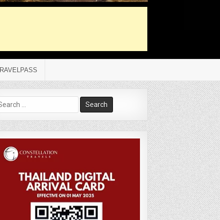
RAVELPASS
arch
r: