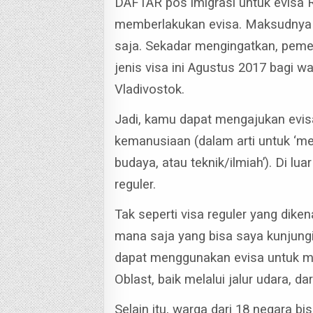
DAFTAR pos imigrasi untuk evisa R
memberlakukan evisa. Maksudnya pos
saja. S
ekadar mengingatkan, peme
jenis visa ini Agustus 2017 bagi 
Vladivostok.
Jadi, kamu dapat mengajukan evisa 
kemanusiaan (dalam arti untuk ‘
budaya, atau teknik/ilmiah’). Di l
reguler.
Tak seperti visa reguler yang dike
mana saja yang bisa saya kunjung
dapat menggunakan evisa untuk me
Oblast, baik melalui jalur udara, da
Selain itu, warga dari 18 negara b