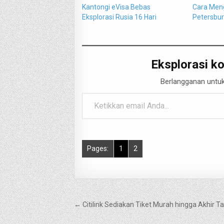
Kantongi eVisa Bebas
Cara Meng
Eksplorasi Rusia 16 Hari
Petersbur
Eksplorasi ko
Berlangganan untuk
Ketikkan email Anda...
Pages:
1
2
Navigasi
← Citilink Sediakan Tiket Murah hingga Akhir 
pos