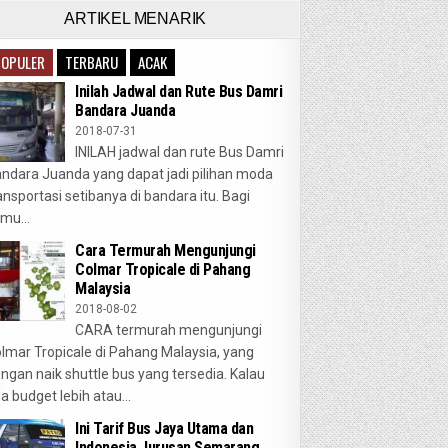
ARTIKEL MENARIK
POPULER
TERBARU
ACAK
Inilah Jadwal dan Rute Bus Damri
Bandara Juanda
2018-07-31
INILAH jadwal dan rute Bus Damri
ndara Juanda yang dapat jadi pilihan moda
ansportasi setibanya di bandara itu. Bagi
mu...
Cara Termurah Mengunjungi
Colmar Tropicale di Pahang
Malaysia
2018-08-02
CARA termurah mengunjungi
lmar Tropicale di Pahang Malaysia, yang
ngan naik shuttle bus yang tersedia. Kalau
a budget lebih atau...
Ini Tarif Bus Jaya Utama dan
Indonesia Jurusan Semarang