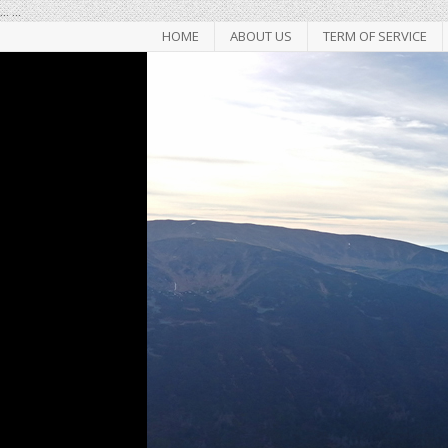
...
...
HOME
ABOUT US
TERM OF SERVICE