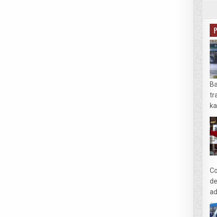
Ba
tr
ka
Co
de
ad