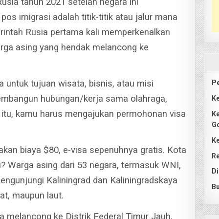
usia tahun 2021 setelah negara ini
 imigrasi adalah titik-titik atau jalur mana
rintah Rusia pertama kali memperkenalkan
warga asing yang hendak melancong ke
untuk tujuan wisata, bisnis, atau misi
Pe
membangun hubungan/kerja sama olahraga,
Ke
uar itu, kamu harus mengajukan permohonan visa
Ke
G
Ke
nakan biaya $80, e-visa sepenuhnya gratis.
Kota
Re
i? Warga asing dari 53 negara, termasuk WNI,
Di
ngunjungi Kaliningrad dan Kaliningradskaya
Bu
rat, maupun laut.
isa melancong ke Distrik Federal Timur Jauh,