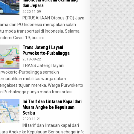
dan Jepara
2020-11-09
PERUSAHAAN Otobus (PO) Jaya
ama dan PO Indonesia merupakan salah
tu moda transportasi di Indonesia. Selama
ndemi Covid-19, bus ini...
Trans Jateng I Layani
Purwokerto-Purbalingga
2018-08-22
TRANS Jateng I layani
rwokerto-Purbalingga semakin
emudahkan mobilitas warga dalam
ngakses tujuan mereka. Warga Purwokerto
n Purbalingga punya moda transortasi...
Ini Tarif dan Lintasan Kapal dari
Muara Angke ke Kepulauan
Seribu
2020-11-21
INI tarif dan lintasan kapal dari
ara Angke ke Kepulauan Seribu sebagai info