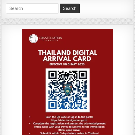
Search
for: