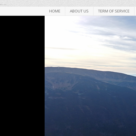
...
...
HOME
ABOUT US
TERM OF SERVICE