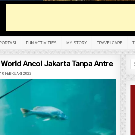
PORTASI
FUN ACTIVITIES
MY STORY
TRAVELCARE
T
 World Ancol Jakarta Tanpa Antre
Se
fo
10 FEBRUARI 2022