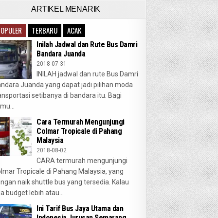
ARTIKEL MENARIK
POPULER
TERBARU
ACAK
Inilah Jadwal dan Rute Bus Damri
Bandara Juanda
2018-07-31
INILAH jadwal dan rute Bus Damri
ndara Juanda yang dapat jadi pilihan moda
ansportasi setibanya di bandara itu. Bagi
mu...
Cara Termurah Mengunjungi
Colmar Tropicale di Pahang
Malaysia
2018-08-02
CARA termurah mengunjungi
lmar Tropicale di Pahang Malaysia, yang
ngan naik shuttle bus yang tersedia. Kalau
a budget lebih atau...
Ini Tarif Bus Jaya Utama dan
Indonesia Jurusan Semarang