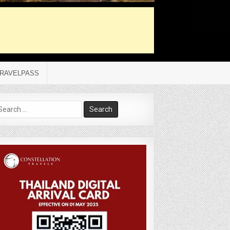
RAVELPASS
arch
r: