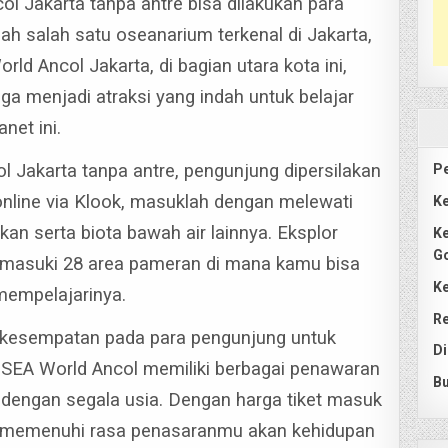
l Jakarta tanpa antre bisa dilakukan para
h salah satu oseanarium terkenal di Jakarta,
rld Ancol Jakarta, di bagian utara kota ini,
ga menjadi atraksi yang indah untuk belajar
net ini.
l Jakarta tanpa antre, pengunjung dipersilakan
Pe
 online via Klook, masuklah dengan melewati
Ke
ikan serta biota bawah air lainnya.
Eksplor
Ke
G
 masuki 28 area pameran di mana kamu bisa
Ke
mempelajarinya.
Re
kesempatan pada para pengunjung untuk
Di
.
SEA World Ancol memiliki berbagai penawaran
Bu
dengan segala usia. Dengan harga tiket masuk
a memenuhi rasa penasaranmu akan kehidupan