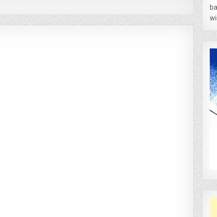
ba
wi