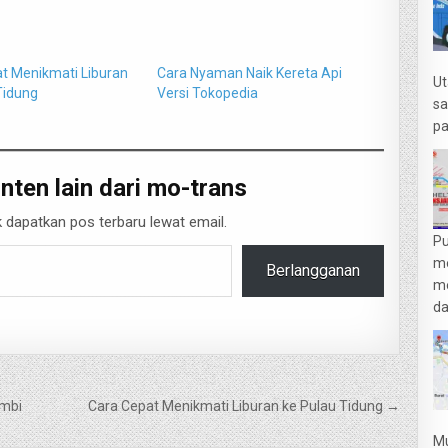
t Menikmati Liburan
Cara Nyaman Naik Kereta Api
Ut
Tidung
Versi Tokopedia
sa
pa
nten lain dari mo-trans
 dapatkan pos terbaru lewat email.
Pu
m
Berlangganan
me
da
ambi
Cara Cepat Menikmati Liburan ke Pulau Tidung →
Mu