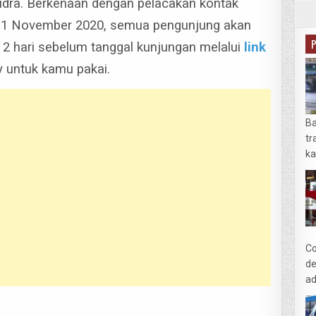
udra.
Berkenaan dengan pelacakan kontak
i 1 November 2020, semua pengunjung akan
 2 hari sebelum tanggal kunjungan melalui
link
y untuk kamu pakai.
Ba
tr
ka
Co
de
ad