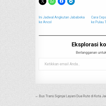
Ini Jadwal Angkutan Jababeka
Cara Cepa
ke Ancol
ke Pulau 
Eksplorasi ko
Berlangganan untuk
Ketikkan email Anda...
Navigasi
← Bus Trans Siginjai Layani Dua Rute di Kota J
pos