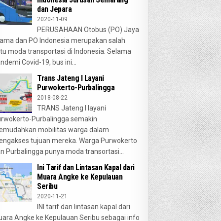
dan Jepara
2020-11-09
PERUSAHAAN Otobus (PO) Jaya
ama dan PO Indonesia merupakan salah
tu moda transportasi di Indonesia. Selama
ndemi Covid-19, bus ini...
Trans Jateng I Layani
Purwokerto-Purbalingga
2018-08-22
TRANS Jateng I layani
rwokerto-Purbalingga semakin
emudahkan mobilitas warga dalam
ngakses tujuan mereka. Warga Purwokerto
n Purbalingga punya moda transortasi...
Ini Tarif dan Lintasan Kapal dari
Muara Angke ke Kepulauan
Seribu
2020-11-21
INI tarif dan lintasan kapal dari
ara Angke ke Kepulauan Seribu sebagai info