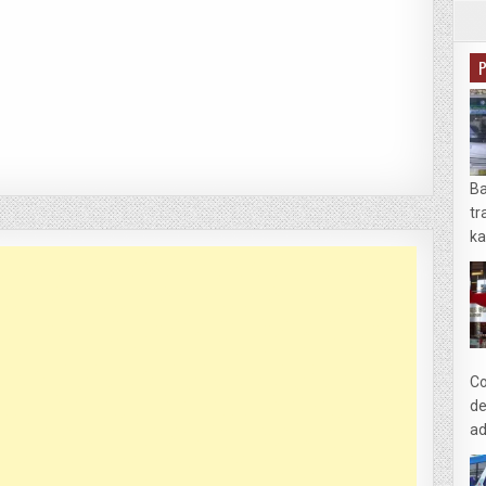
Ba
tr
ka
Co
de
ad