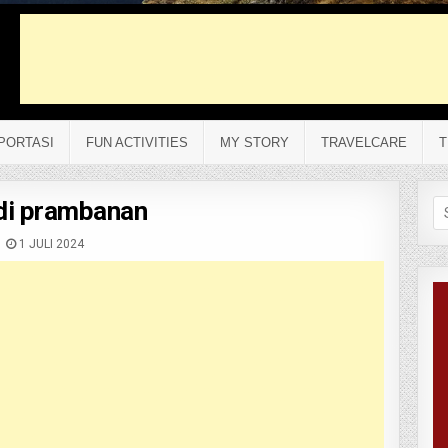
PORTASI
FUN ACTIVITIES
MY STORY
TRAVELCARE
T
di prambanan
Se
fo
1 JULI 2024