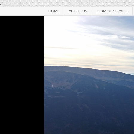
...
...
HOME
ABOUT US
TERM OF SERVICE