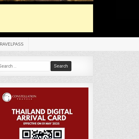
RAVELPASS
arch
r: