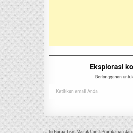
Eksplorasi ko
Berlangganan untuk
Ketikkan email Anda...
Navigasi
← Ini Harga Tiket Masuk Candi Prambanan dan