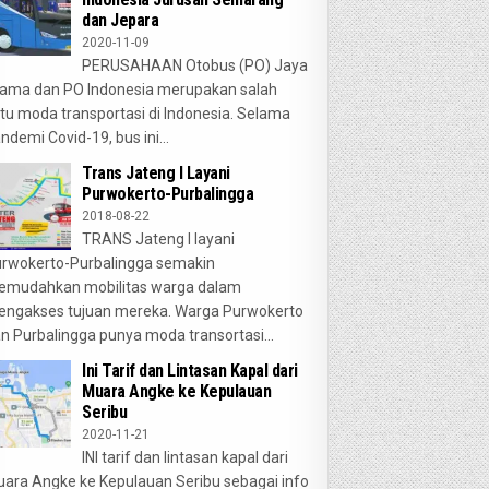
dan Jepara
2020-11-09
PERUSAHAAN Otobus (PO) Jaya
ama dan PO Indonesia merupakan salah
tu moda transportasi di Indonesia. Selama
ndemi Covid-19, bus ini...
Trans Jateng I Layani
Purwokerto-Purbalingga
2018-08-22
TRANS Jateng I layani
rwokerto-Purbalingga semakin
emudahkan mobilitas warga dalam
ngakses tujuan mereka. Warga Purwokerto
n Purbalingga punya moda transortasi...
Ini Tarif dan Lintasan Kapal dari
Muara Angke ke Kepulauan
Seribu
2020-11-21
INI tarif dan lintasan kapal dari
ara Angke ke Kepulauan Seribu sebagai info