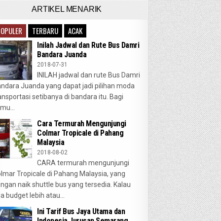
ARTIKEL MENARIK
POPULER
TERBARU
ACAK
Inilah Jadwal dan Rute Bus Damri
Bandara Juanda
2018-07-31
INILAH jadwal dan rute Bus Damri
ndara Juanda yang dapat jadi pilihan moda
ansportasi setibanya di bandara itu. Bagi
mu...
Cara Termurah Mengunjungi
Colmar Tropicale di Pahang
Malaysia
2018-08-02
CARA termurah mengunjungi
lmar Tropicale di Pahang Malaysia, yang
ngan naik shuttle bus yang tersedia. Kalau
a budget lebih atau...
Ini Tarif Bus Jaya Utama dan
Indonesia Jurusan Semarang