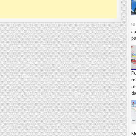
Ut
sa
pa
Pu
m
me
da
Mu