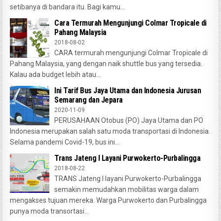
setibanya di bandara itu. Bagi kamu...
Cara Termurah Mengunjungi Colmar Tropicale di
Pahang Malaysia
2018-08-02
CARA termurah mengunjungi Colmar Tropicale di
Pahang Malaysia, yang dengan naik shuttle bus yang tersedia.
Kalau ada budget lebih atau...
Ini Tarif Bus Jaya Utama dan Indonesia Jurusan
Semarang dan Jepara
2020-11-09
PERUSAHAAN Otobus (PO) Jaya Utama dan PO
Indonesia merupakan salah satu moda transportasi di Indonesia.
Selama pandemi Covid-19, bus ini...
Trans Jateng I Layani Purwokerto-Purbalingga
2018-08-22
TRANS Jateng I layani Purwokerto-Purbalingga
semakin memudahkan mobilitas warga dalam
mengakses tujuan mereka. Warga Purwokerto dan Purbalingga
punya moda transortasi...