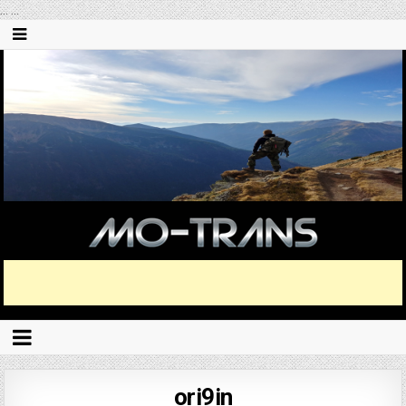
...
...
ori9in