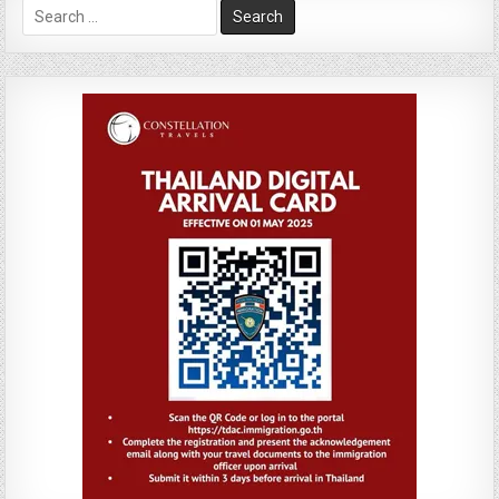
Search
for: