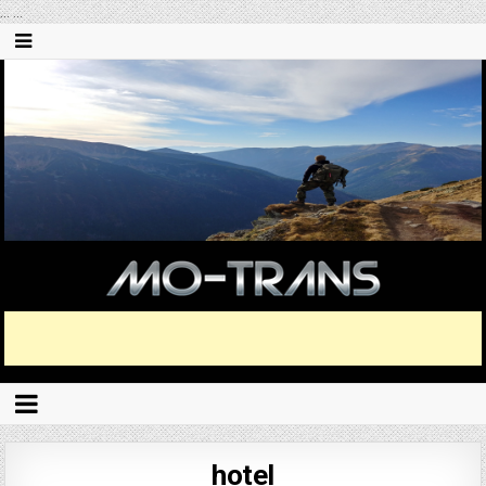
...
...
hotel