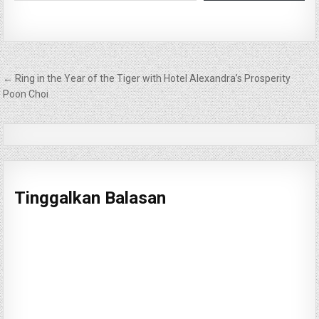
Navigasi
← Ring in the Year of the Tiger with Hotel Alexandra’s Prosperity
pos
Poon Choi
Tinggalkan Balasan