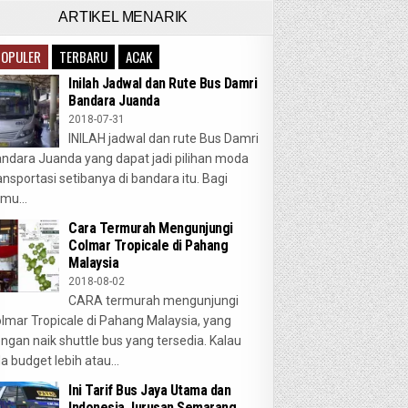
ARTIKEL MENARIK
POPULER
TERBARU
ACAK
Inilah Jadwal dan Rute Bus Damri
Bandara Juanda
2018-07-31
INILAH jadwal dan rute Bus Damri
ndara Juanda yang dapat jadi pilihan moda
ansportasi setibanya di bandara itu. Bagi
mu...
Cara Termurah Mengunjungi
Colmar Tropicale di Pahang
Malaysia
2018-08-02
CARA termurah mengunjungi
lmar Tropicale di Pahang Malaysia, yang
ngan naik shuttle bus yang tersedia. Kalau
a budget lebih atau...
Ini Tarif Bus Jaya Utama dan
Indonesia Jurusan Semarang