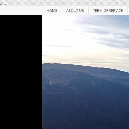
...
...
HOME
ABOUT US
TERM OF SERVICE