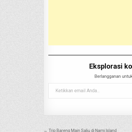
Eksplorasi ko
Berlangganan untuk
Ketikkan email Anda...
Navigasi
← Trip Bareng Main Salju di Nami Island