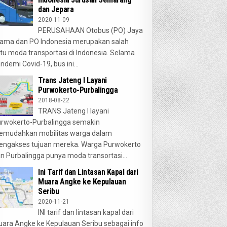
dan Jepara
2020-11-09
PERUSAHAAN Otobus (PO) Jaya
ama dan PO Indonesia merupakan salah
tu moda transportasi di Indonesia. Selama
ndemi Covid-19, bus ini...
Trans Jateng I Layani
Purwokerto-Purbalingga
2018-08-22
TRANS Jateng I layani
rwokerto-Purbalingga semakin
emudahkan mobilitas warga dalam
ngakses tujuan mereka. Warga Purwokerto
n Purbalingga punya moda transortasi...
Ini Tarif dan Lintasan Kapal dari
Muara Angke ke Kepulauan
Seribu
2020-11-21
INI tarif dan lintasan kapal dari
ara Angke ke Kepulauan Seribu sebagai info