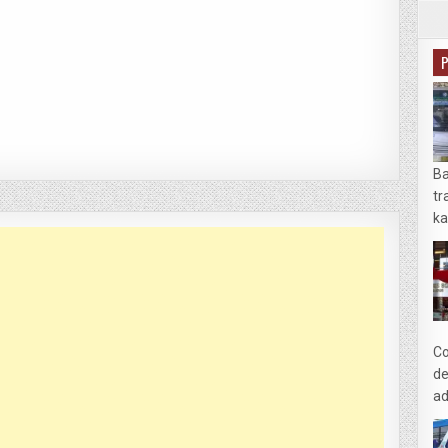
Ba
tr
ka
Co
de
ad