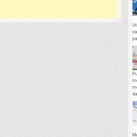
Ut
sa
pa
Pu
m
me
da
Mu