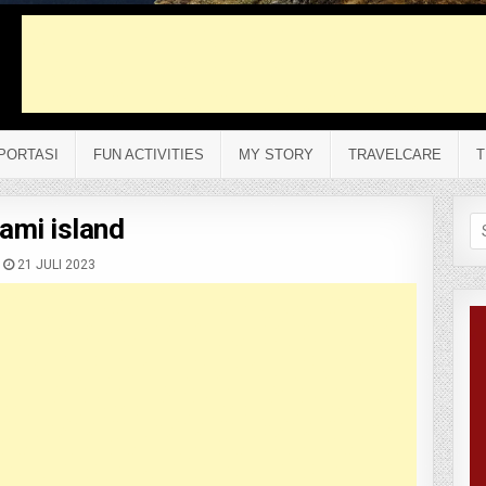
PORTASI
FUN ACTIVITIES
MY STORY
TRAVELCARE
T
ami island
Se
fo
21 JULI 2023