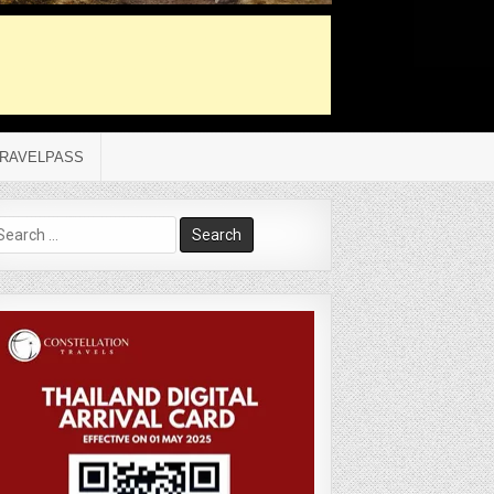
RAVELPASS
arch
r: