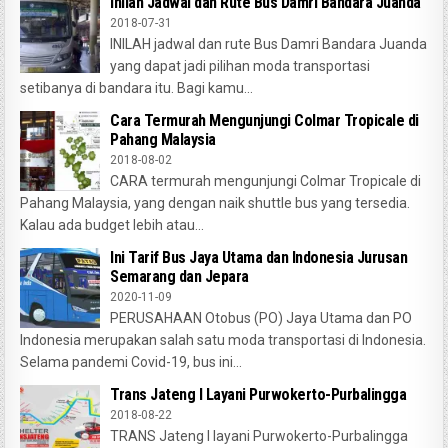
Inilah Jadwal dan Rute Bus Damri Bandara Juanda
2018-07-31
INILAH jadwal dan rute Bus Damri Bandara Juanda
yang dapat jadi pilihan moda transportasi
setibanya di bandara itu. Bagi kamu...
Cara Termurah Mengunjungi Colmar Tropicale di
Pahang Malaysia
2018-08-02
CARA termurah mengunjungi Colmar Tropicale di
Pahang Malaysia, yang dengan naik shuttle bus yang tersedia.
Kalau ada budget lebih atau...
Ini Tarif Bus Jaya Utama dan Indonesia Jurusan
Semarang dan Jepara
2020-11-09
PERUSAHAAN Otobus (PO) Jaya Utama dan PO
Indonesia merupakan salah satu moda transportasi di Indonesia.
Selama pandemi Covid-19, bus ini...
Trans Jateng I Layani Purwokerto-Purbalingga
2018-08-22
TRANS Jateng I layani Purwokerto-Purbalingga