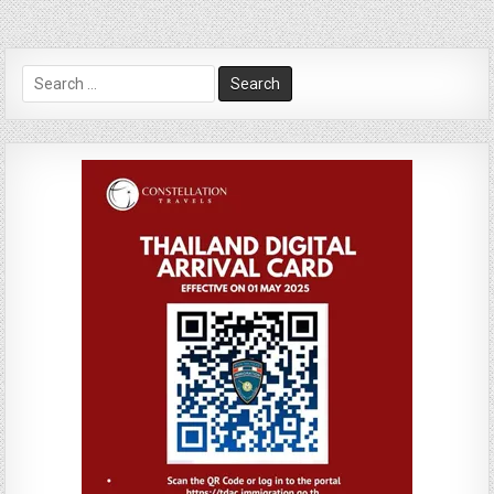
Search
for: