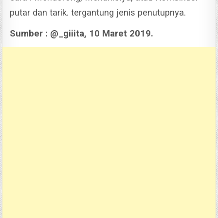
putar dan tarik. tergantung jenis penutupnya.
Sumber : @_giiita, 10 Maret 2019.