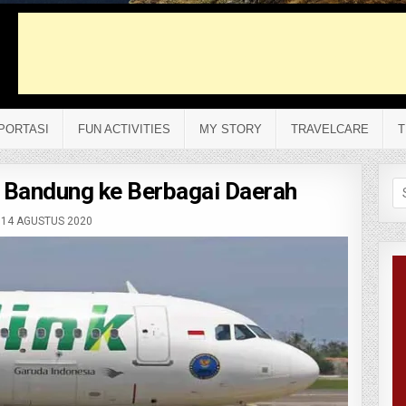
PORTASI
FUN ACTIVITIES
MY STORY
TRAVELCARE
T
ri Bandung ke Berbagai Daerah
Se
fo
14 AGUSTUS 2020