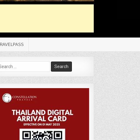
RAVELPASS
arch
r: