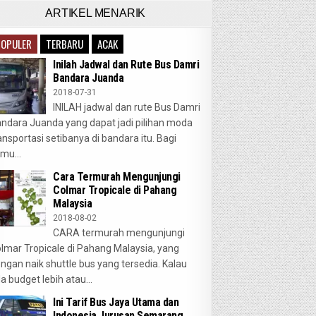
ARTIKEL MENARIK
POPULER
TERBARU
ACAK
Inilah Jadwal dan Rute Bus Damri
Bandara Juanda
2018-07-31
INILAH jadwal dan rute Bus Damri
ndara Juanda yang dapat jadi pilihan moda
ansportasi setibanya di bandara itu. Bagi
mu...
Cara Termurah Mengunjungi
Colmar Tropicale di Pahang
Malaysia
2018-08-02
CARA termurah mengunjungi
lmar Tropicale di Pahang Malaysia, yang
ngan naik shuttle bus yang tersedia. Kalau
a budget lebih atau...
Ini Tarif Bus Jaya Utama dan
Indonesia Jurusan Semarang