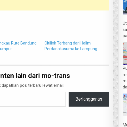
Ut
sa
pa
Jangkau Rute Bandung
Citilink Terbang dari Halim
Lumpur
Perdanakusuma ke Lampung
Pu
nten lain dari mo-trans
m
me
 dapatkan pos terbaru lewat email.
da
Berlangganan
Mu