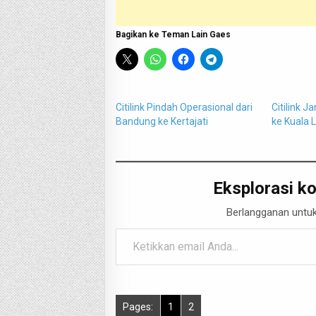
Bagikan ke Teman Lain Gaes
Citilink Pindah Operasional dari
Citilink 
Bandung ke Kertajati
ke Kuala 
Eksplorasi ko
Berlangganan untuk
Ketikkan email Anda...
Pages:
1
2