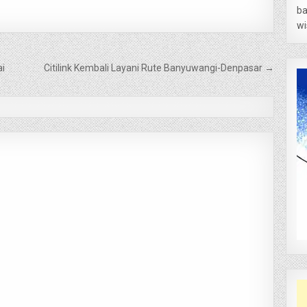
ba
wi
ai
Citilink Kembali Layani Rute Banyuwangi-Denpasar →