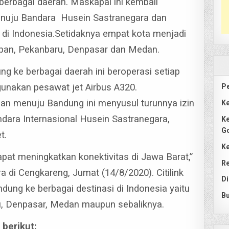
berbagai daerah. Maskapai ini kembali
enuju Bandara Husein Sastranegara dan
di Indonesia.
Setidaknya empat kota menjadi
papan, Pekanbaru, Denpasar dan Medan.
ung ke berbagai daerah ini beroperasi setiap
gunakan pesawat jet Airbus A320.
Pe
dan menuju Bandung ini menyusul turunnya izin
Ke
dara Internasional Husein Sastranegara,
Ke
G
t.
Ke
dapat meningkatkan konektivitas di Jawa Barat,”
Re
ndra di Cengkareng, Jumat (14/8/2020).
Citilink
Di
dung ke berbagai destinasi di Indonesia yaitu
Bu
u, Denpasar, Medan maupun sebaliknya.
berikut: