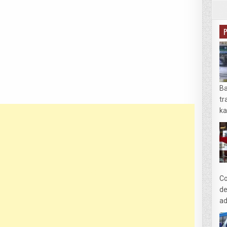
Ba
tr
ka
Co
de
ad