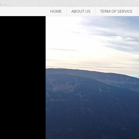
...
...
HOME
ABOUT US
TERM OF SERVICE