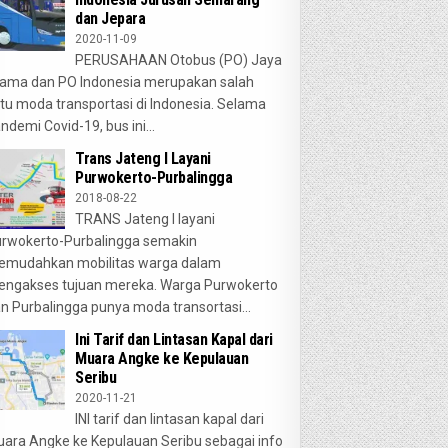
dan Jepara
2020-11-09
PERUSAHAAN Otobus (PO) Jaya
ama dan PO Indonesia merupakan salah
tu moda transportasi di Indonesia. Selama
ndemi Covid-19, bus ini...
Trans Jateng I Layani
Purwokerto-Purbalingga
2018-08-22
TRANS Jateng I layani
rwokerto-Purbalingga semakin
emudahkan mobilitas warga dalam
ngakses tujuan mereka. Warga Purwokerto
n Purbalingga punya moda transortasi...
Ini Tarif dan Lintasan Kapal dari
Muara Angke ke Kepulauan
Seribu
2020-11-21
INI tarif dan lintasan kapal dari
ara Angke ke Kepulauan Seribu sebagai info