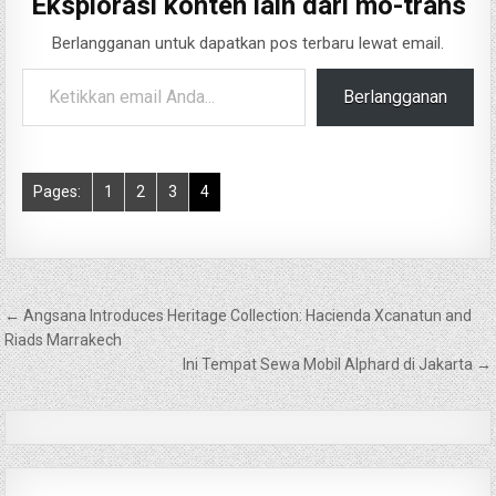
Eksplorasi konten lain dari mo-trans
Berlangganan untuk dapatkan pos terbaru lewat email.
Ketikkan email Anda...
Berlangganan
Pages:
1
2
3
4
Navigasi
← Angsana Introduces Heritage Collection: Hacienda Xcanatun and
pos
Riads Marrakech
Ini Tempat Sewa Mobil Alphard di Jakarta →