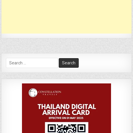
Search
for: