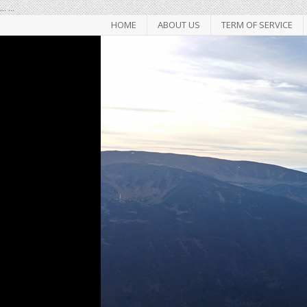
...
...
HOME
ABOUT US
TERM OF SERVICE