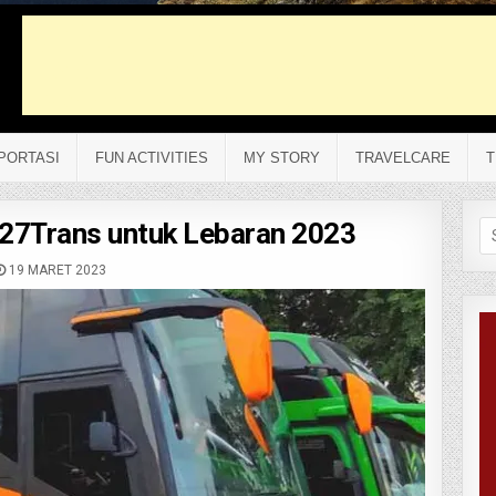
PORTASI
FUN ACTIVITIES
MY STORY
TRAVELCARE
T
s 27Trans untuk Lebaran 2023
Se
fo
19 MARET 2023