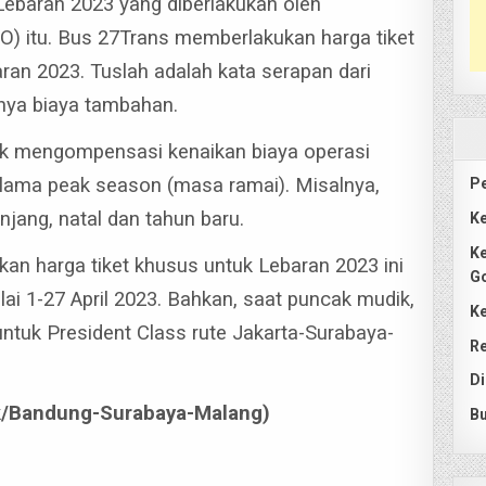
 Lebaran 2023 yang diberlakukan oleh
) itu. Bus 27Trans memberlakukan harga tiket
an 2023. Tuslah adalah kata serapan dari
inya biaya tambahan.
uk mengompensasi kenaikan biaya operasi
elama peak season (masa ramai). Misalnya,
Pe
njang, natal dan tahun baru.
Ke
Ke
n harga tiket khusus untuk Lebaran 2023 ini
G
lai 1-27 April 2023. Bahkan, saat puncak mudik,
Ke
untuk President Class rute Jakarta-Surabaya-
Re
Di
ek/Bandung-Surabaya-Malang)
Bu