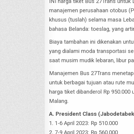
INI harga tiket Bus 27Trans untuk
manajemen perusahaan otobus (PO
khusus (tuslah) selama masa Lebar
bahasa Belanda: toeslag, yang art
Biaya tambahan ini dikenakan unt
yang dialami moda transportasi s
saat musim mudik lebaran, libur pa
Manajemen Bus 27Trans menetapka
untuk berbagai tujuan atau rute mu
harga tiket dibanderol Rp 950.000 
Malang.
A. President Class (Jabodetab
1. 1-6 April 2023: Rp 510.000
2. 7-9 April 2023: Rp 560.000