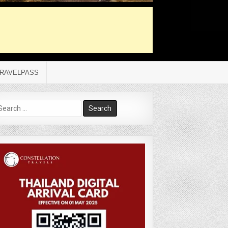
RAVELPASS
arch
r: