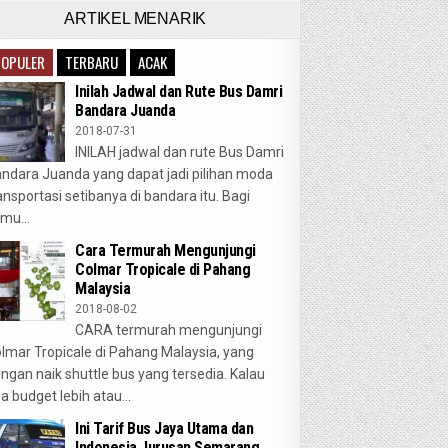
ARTIKEL MENARIK
POPULER
TERBARU
ACAK
Inilah Jadwal dan Rute Bus Damri
Bandara Juanda
2018-07-31
INILAH jadwal dan rute Bus Damri
ndara Juanda yang dapat jadi pilihan moda
ansportasi setibanya di bandara itu. Bagi
mu...
Cara Termurah Mengunjungi
Colmar Tropicale di Pahang
Malaysia
2018-08-02
CARA termurah mengunjungi
lmar Tropicale di Pahang Malaysia, yang
ngan naik shuttle bus yang tersedia. Kalau
a budget lebih atau...
Ini Tarif Bus Jaya Utama dan
Indonesia Jurusan Semarang