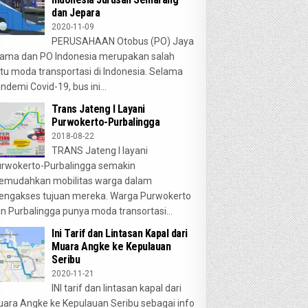
dan Jepara
2020-11-09
PERUSAHAAN Otobus (PO) Jaya
ama dan PO Indonesia merupakan salah
tu moda transportasi di Indonesia. Selama
ndemi Covid-19, bus ini...
Trans Jateng I Layani
Purwokerto-Purbalingga
2018-08-22
TRANS Jateng I layani
rwokerto-Purbalingga semakin
emudahkan mobilitas warga dalam
ngakses tujuan mereka. Warga Purwokerto
n Purbalingga punya moda transortasi...
Ini Tarif dan Lintasan Kapal dari
Muara Angke ke Kepulauan
Seribu
2020-11-21
INI tarif dan lintasan kapal dari
ara Angke ke Kepulauan Seribu sebagai info