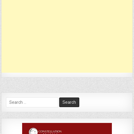
Search
for: