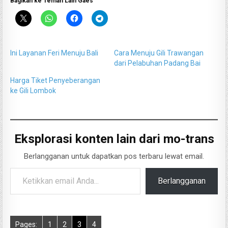
Bagikan ke Teman Lain Gaes
Ini Layanan Feri Menuju Bali
Cara Menuju Gili Trawangan
dari Pelabuhan Padang Bai
Harga Tiket Penyeberangan
ke Gili Lombok
Eksplorasi konten lain dari mo-trans
Berlangganan untuk dapatkan pos terbaru lewat email.
Ketikkan email Anda...
Berlangganan
Pages:
1
2
3
4