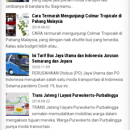
yang dapat jadi pilihan moda transportasi
setibanya di bandara itu. Bagi kamu...
Cara Termurah Mengunjungi Colmar Tropicale di
Pahang Malaysia
2018-08-02
CARA termurah mengunjungi Colmar Tropicale di
Pahang Malaysia, yang dengan naik shuttle bus yang tersedia.
Kalau ada budget lebih atau...
Ini Tarif Bus Jaya Utama dan Indonesia Jurusan
Semarang dan Jepara
2020-11-09
PERUSAHAAN Otobus (PO) Jaya Utama dan PO
Indonesia merupakan salah satu moda transportasi di Indonesia.
Selama pandemi Covid-19, bus ini...
Trans Jateng I Layani Purwokerto-Purbalingga
2018-08-22
TRANS Jateng I layani Purwokerto-Purbalingga
semakin memudahkan mobilitas warga dalam
mengakses tujuan mereka. Warga Purwokerto dan Purbalingga
punya moda transortasi...