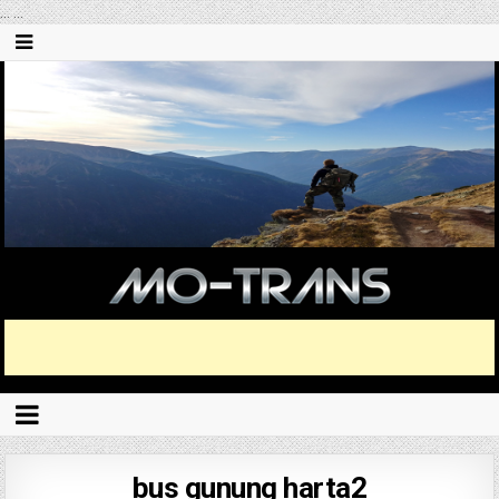
...
...
bus gunung harta2