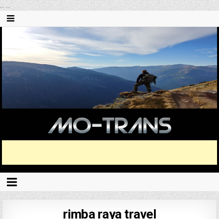
...
...
rimba raya travel