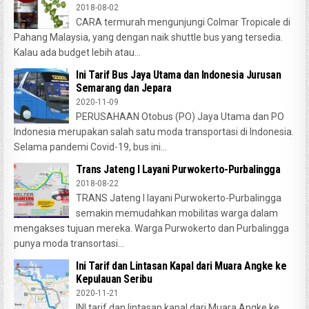
2018-08-02
CARA termurah mengunjungi Colmar Tropicale di
Pahang Malaysia, yang dengan naik shuttle bus yang tersedia.
Kalau ada budget lebih atau...
Ini Tarif Bus Jaya Utama dan Indonesia Jurusan
Semarang dan Jepara
2020-11-09
PERUSAHAAN Otobus (PO) Jaya Utama dan PO
Indonesia merupakan salah satu moda transportasi di Indonesia.
Selama pandemi Covid-19, bus ini...
Trans Jateng I Layani Purwokerto-Purbalingga
2018-08-22
TRANS Jateng I layani Purwokerto-Purbalingga
semakin memudahkan mobilitas warga dalam
mengakses tujuan mereka. Warga Purwokerto dan Purbalingga
punya moda transortasi...
Ini Tarif dan Lintasan Kapal dari Muara Angke ke
Kepulauan Seribu
2020-11-21
INI tarif dan lintasan kapal dari Muara Angke ke