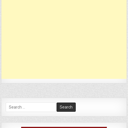
Search
for: