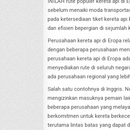
INILAH rute populer kereta api di
sebelum menaiki moda transportas
pada ketersediaan tiket kereta api
dan efisien bepergian di sejumlah 
Perusahaan kereta api di Eropa rela
dengan beberapa perusahaan meny
perusahaan kereta api di Eropa ada
menyediakan rute di seluruh negar
ada perusahaan regional yang lebih
Salah satu contohnya di Inggris. N
mengizinkan masuknya pemain lain 
beberapa perusahaan yang melayan
berkomitmen untuk kereta berkecep
terutama lintas batas yang dapat 