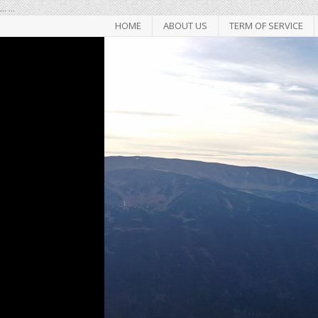
...
...
HOME
ABOUT US
TERM OF SERVICE