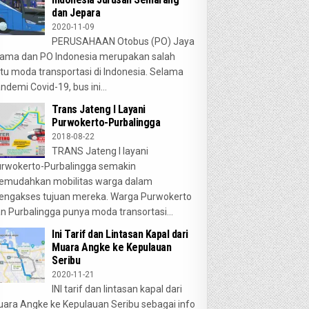
dan Jepara
2020-11-09
PERUSAHAAN Otobus (PO) Jaya
ama dan PO Indonesia merupakan salah
tu moda transportasi di Indonesia. Selama
ndemi Covid-19, bus ini...
Trans Jateng I Layani
Purwokerto-Purbalingga
2018-08-22
TRANS Jateng I layani
rwokerto-Purbalingga semakin
emudahkan mobilitas warga dalam
ngakses tujuan mereka. Warga Purwokerto
n Purbalingga punya moda transortasi...
Ini Tarif dan Lintasan Kapal dari
Muara Angke ke Kepulauan
Seribu
2020-11-21
INI tarif dan lintasan kapal dari
ara Angke ke Kepulauan Seribu sebagai info