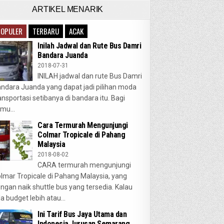
ARTIKEL MENARIK
POPULER
TERBARU
ACAK
Inilah Jadwal dan Rute Bus Damri
Bandara Juanda
2018-07-31
INILAH jadwal dan rute Bus Damri
ndara Juanda yang dapat jadi pilihan moda
ansportasi setibanya di bandara itu. Bagi
mu...
Cara Termurah Mengunjungi
Colmar Tropicale di Pahang
Malaysia
2018-08-02
CARA termurah mengunjungi
lmar Tropicale di Pahang Malaysia, yang
ngan naik shuttle bus yang tersedia. Kalau
a budget lebih atau...
Ini Tarif Bus Jaya Utama dan
Indonesia Jurusan Semarang