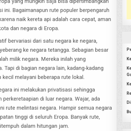
 Eropa yang mungkin saja bisa dipertimbangkan
i ini. Bagaimanapun rute populer berpengaruh
 karena naik kereta api adalah cara cepat, aman
kota dan negara di Eropa.
tif bervariasi dari satu negara ke negara,
eberang ke negara tetangga.
Sebagian besar
Pe
lah milik negara. Mereka inilah yang
Ke
a.
Tapi di bagian negara lain, kadang-kadang
Ke
G
 kecil melayani beberapa rute lokal.
Ke
egara ini melakukan privatisasi sehingga
Re
perkeretaapian di luar negara.
Wajar, ada
Di
i rute melintasi negara.
Hampir semua negara
Bu
atan tinggi di seluruh Eropa. Banyak rute,
ditempuh dalam hitungan jam.