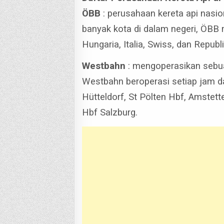
ÖBB
: perusahaan kereta api nasion
banyak kota di dalam negeri, ÖBB 
Hungaria, Italia, Swiss, dan Republ
Westbahn
: mengoperasikan sebua
Westbahn beroperasi setiap jam d
Hütteldorf, St Pölten Hbf, Amstet
Hbf Salzburg.