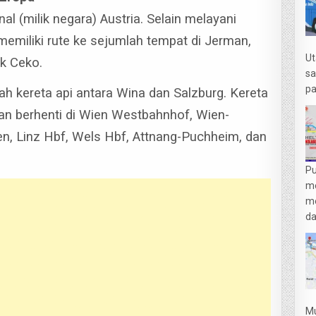
al (milik negara) Austria. Selain melayani
memiliki rute ke sejumlah tempat di Jerman,
Ut
ik Ceko.
sa
pa
h kereta api antara Wina dan Salzburg. Kereta
an berhenti di Wien Westbahnhof, Wien-
ten, Linz Hbf, Wels Hbf, Attnang-Puchheim, dan
Pu
m
me
da
Mu