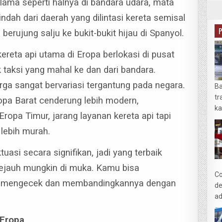
 lama seperti halnya di bandara udara, mata
dah dari daerah yang dilintasi kereta semisal
erujung salju ke bukit-bukit hijau di Spanyol.
kereta api utama di Eropa berlokasi di pusat
taksi yang mahal ke dan dari bandara.
rga sangat bervariasi tergantung pada negara.
Ba
tr
ropa Barat cenderung lebih modern,
ka
Eropa Timur, jarang layanan kereta api tapi
 lebih murah.
tuasi secara signifikan, jadi yang terbaik
ejauh mungkin di muka.
Kamu bisa
Co
k mengecek dan membandingkannya dengan
de
ad
 Eropa