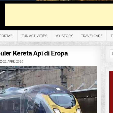
PORTASI
FUN ACTIVITIES
MY STORY
TRAVELCARE
T
uler Kereta Api di Eropa
Se
fo
22 APRIL 2020