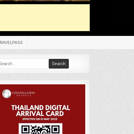
RAVELPASS
arch
r: