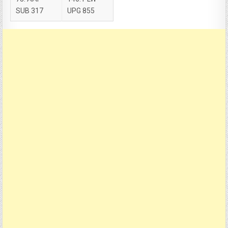
SUB 317
UPG 855