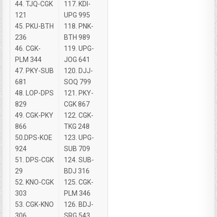
44. TJQ-CGK
117. KDI-
121
UPG 995
45. PKU-BTH
118. PNK-
236
BTH 989
46. CGK-
119. UPG-
PLM 344
JOG 641
47. PKY-SUB
120. DJJ-
681
SOQ 799
48. LOP-DPS
121. PKY-
829
CGK 867
49. CGK-PKY
122. CGK-
866
TKG 248
50.DPS-KOE
123. UPG-
924
SUB 709
51. DPS-CGK
124. SUB-
29
BDJ 316
52. KNO-CGK
125. CGK-
303
PLM 346
53. CGK-KNO
126. BDJ-
306
SRG 543