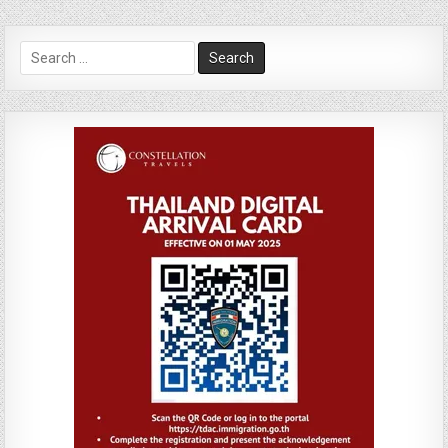
Search
for: