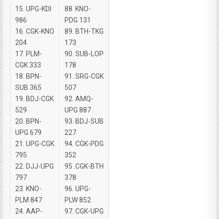
15. UPG-KDI
88. KNO-
986
PDG 131
16. CGK-KNO
89. BTH-TKG
204
173
17. PLM-
90. SUB-LOP
CGK 333
178
18. BPN-
91. SRG-CGK
SUB 365
507
19. BDJ-CGK
92. AMQ-
529
UPG 887
20. BPN-
93. BDJ-SUB
UPG 679
227
21. UPG-CGK
94. CGK-PDG
795
352
22. DJJ-UPG
95 .CGK-BTH
797
378
23. KNO-
96. UPG-
PLM 847
PLW 852
24. AAP-
97. CGK-UPG