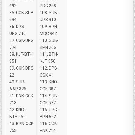
692
PDG 258
35. CGK-SUB
108. SUB-
694
DPS 910
36. DPS-
109. BPN-
UPG 746
MDC 942
37. CGK-UPG
110. SUB-
774
BPN 266
38. KJT-BTH
111. BTH-
951
KJT 950
39. CGK-DPS
112. DPS-
22
CGK 41
40. SUB-
113. KNO-
AAP 376
CGK 387
41. PNK-CGK
114. SUB-
713
CGK 577
42. KNO-
115. UPG-
BTH 959
BPN 662
43. BPN-CGK
116. CGK-
753
PNK 714