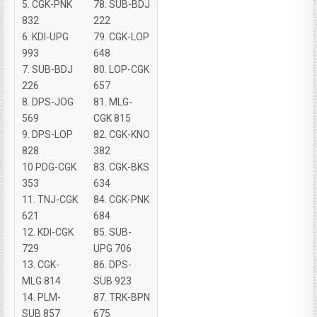
5. CGK-PNK
78. SUB-BDJ
832
222
6. KDI-UPG
79. CGK-LOP
993
648
7. SUB-BDJ
80. LOP-CGK
226
657
8. DPS-JOG
81. MLG-
569
CGK 815
9. DPS-LOP
82. CGK-KNO
828
382
10 PDG-CGK
83. CGK-BKS
353
634
11. TNJ-CGK
84. CGK-PNK
621
684
12. KDI-CGK
85. SUB-
729
UPG 706
13. CGK-
86. DPS-
MLG 814
SUB 923
14. PLM-
87. TRK-BPN
SUB 857
675