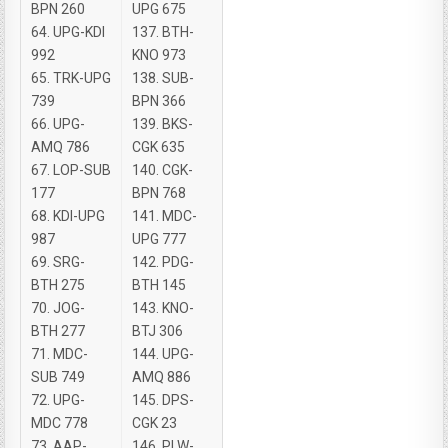
BPN 260
UPG 675
64. UPG-KDI
137. BTH-
992
KNO 973
65. TRK-UPG
138. SUB-
739
BPN 366
66. UPG-
139. BKS-
AMQ 786
CGK 635
67. LOP-SUB
140. CGK-
177
BPN 768
68. KDI-UPG
141. MDC-
987
UPG 777
69. SRG-
142. PDG-
BTH 275
BTH 145
70. JOG-
143. KNO-
BTH 277
BTJ 306
71. MDC-
144. UPG-
SUB 749
AMQ 886
72. UPG-
145. DPS-
MDC 778
CGK 23
73. AAP-
146. PLW-