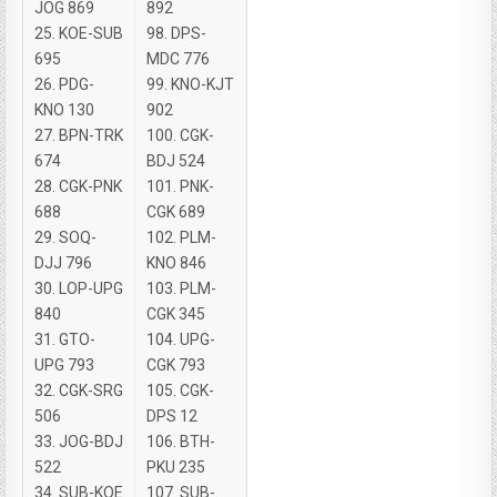
JOG 869
892
25. KOE-SUB
98. DPS-
695
MDC 776
26. PDG-
99. KNO-KJT
KNO 130
902
27. BPN-TRK
100. CGK-
674
BDJ 524
28. CGK-PNK
101. PNK-
688
CGK 689
29. SOQ-
102. PLM-
DJJ 796
KNO 846
30. LOP-UPG
103. PLM-
840
CGK 345
31. GTO-
104. UPG-
UPG 793
CGK 793
32. CGK-SRG
105. CGK-
506
DPS 12
33. JOG-BDJ
106. BTH-
522
PKU 235
34. SUB-KOE
107. SUB-