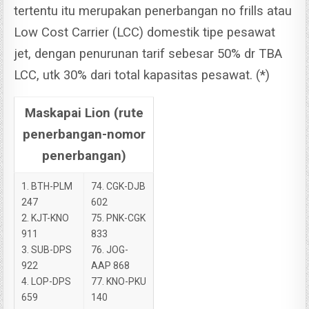
tertentu itu merupakan penerbangan no frills atau
Low Cost Carrier (LCC) domestik tipe pesawat
jet, dengan penurunan tarif sebesar 50% dr TBA
LCC, utk 30% dari total kapasitas pesawat. (*)
Maskapai Lion (rute
penerbangan-nomor
penerbangan)
1. BTH-PLM
74. CGK-DJB
247
602
2. KJT-KNO
75. PNK-CGK
911
833
3. SUB-DPS
76. JOG-
922
AAP 868
4. LOP-DPS
77. KNO-PKU
659
140