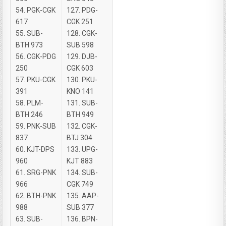
54. PGK-CGK
127. PDG-
617
CGK 251
55. SUB-
128. CGK-
BTH 973
SUB 598
56. CGK-PDG
129. DJB-
250
CGK 603
57. PKU-CGK
130. PKU-
391
KNO 141
58. PLM-
131. SUB-
BTH 246
BTH 949
59. PNK-SUB
132. CGK-
837
BTJ 304
60. KJT-DPS
133. UPG-
960
KJT 883
61. SRG-PNK
134. SUB-
966
CGK 749
62. BTH-PNK
135. AAP-
988
SUB 377
63. SUB-
136. BPN-