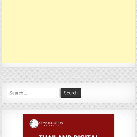
Search
for: