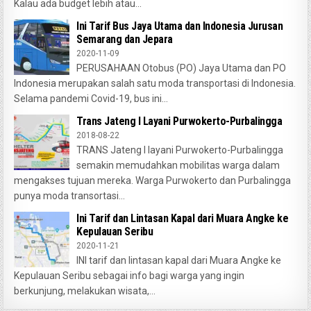
Kalau ada budget lebih atau...
Ini Tarif Bus Jaya Utama dan Indonesia Jurusan
Semarang dan Jepara
2020-11-09
PERUSAHAAN Otobus (PO) Jaya Utama dan PO
Indonesia merupakan salah satu moda transportasi di Indonesia.
Selama pandemi Covid-19, bus ini...
Trans Jateng I Layani Purwokerto-Purbalingga
2018-08-22
TRANS Jateng I layani Purwokerto-Purbalingga
semakin memudahkan mobilitas warga dalam
mengakses tujuan mereka. Warga Purwokerto dan Purbalingga
punya moda transortasi...
Ini Tarif dan Lintasan Kapal dari Muara Angke ke
Kepulauan Seribu
2020-11-21
INI tarif dan lintasan kapal dari Muara Angke ke
Kepulauan Seribu sebagai info bagi warga yang ingin
berkunjung, melakukan wisata,...