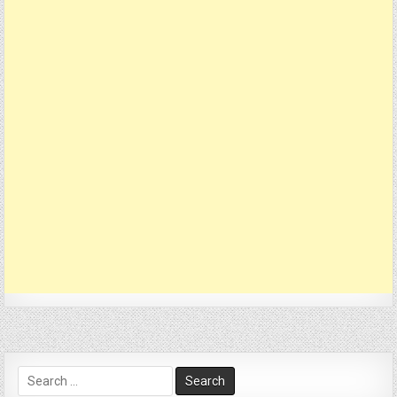
Search
for: